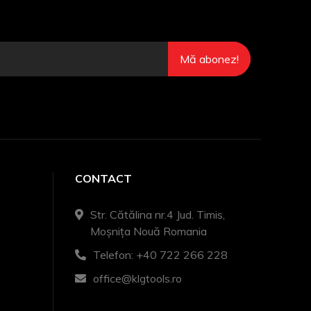
Mă abonez!
CONTACT
Str. Cătălina nr.4 Jud. Timis,
Moșnița Nouă Romania
Telefon: +40 722 266 228
office@klgtools.ro