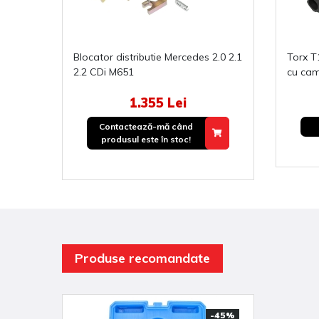
Blocator distributie Mercedes 2.0 2.1
Torx T100 cu gaura pentru arbore
2.2 CDi M651
cu ca
1.355 Lei
Contactează-mă când
produsul este în stoc!
Produse recomandate
-45%