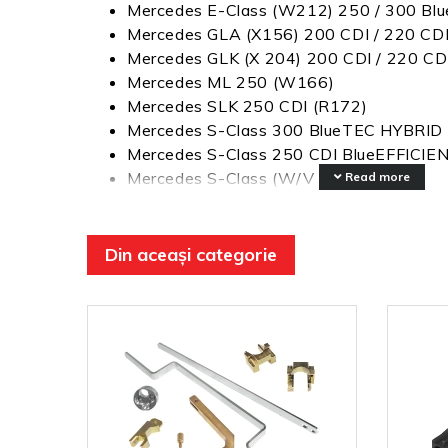
Mercedes E-Class (W212) 250 / 300 Bl
Mercedes GLA (X156) 200 CDI / 220 CD
Mercedes GLK (X 204) 200 CDI / 220 CDI
Mercedes ML 250 (W166)
Mercedes SLK 250 CDI (R172)
Mercedes S-Class 300 BlueTEC HYBRID
Mercedes S-Class 250 CDI BlueEFFICIE
Mercedes S-Class (W/V 222) 300
Read more
Mercedes Sprinter (W906) 210 CDI / 310
313 CDI / 513 CDI
216 CDI / 316 CDI / 416 CDI / 516 CDI
Din aceași categorie
Mercedes V 200 CDI / 220 CDI / 250 CD
Mercedes Viano 2.2 CDI / Vito 116 CDI 
Mercedes Vito 110 CDI / 113 CDI / Vian
Mercedes OEM: 651 589 01 40 00, 651 