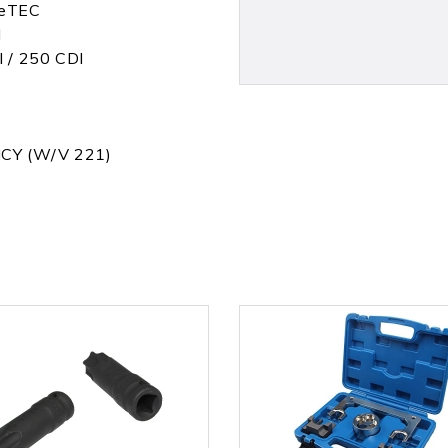
ueTEC
I
 / 250 CDI
NCY (W/V 221)
 CDI 510 CDI / 213 CDI /
I (W/V 447)
(W/V 639)
o 2.0 CDI (W/V 639)
589 00 40 00