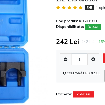
5/5
1 opin
Cod produs:
KLG01981
Disponibilitate:
În Stoc
242 Lei
442 Lei
-45
COMPARĂ PRODUSUL
Etichete:
KLG01981