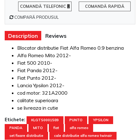
COMANDĂ TELEFONIC
COMANDĂ RAPIDĂ
COMPARĂ PRODUSUL
Description
Reviews
Blocator distributie Fiat Alfa Romeo 0.9 benzina
Alfa Romeo Mito 2012-
Fiat 500 2010-
Fiat Panda 2012-
Fiat Punto 2012-
Lancia Ypsilon 2012-
cod motor: 321A2000
calitate superioara
se livreaza in cutie
Etichete:
KLGTS0001589
PUNTO
YPSILON
PANDA
MITO
fiat
alfa romeo
set fixare distributie
cale distributie alfa romeo twinair