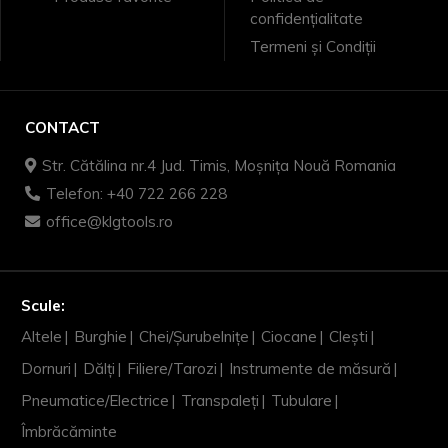
confidențialitate
Termeni și Condiții
CONTACT
Str. Cătălina nr.4 Jud. Timis, Moșnița Nouă Romania
Telefon: +40 722 266 228
office@klgtools.ro
Scule:
Altele
Burghie
Chei/Șurubelnițe
Ciocane
Clești
Dornuri
Dălți
Filiere/Tarozi
Instrumente de măsură
Pneumatice/Electrice
Transpaleți
Tubulare
Îmbrăcăminte