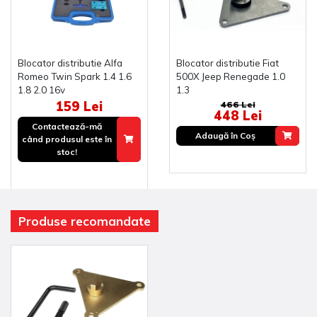
Blocator distributie Alfa
Blocator distributie Fiat
Romeo Twin Spark 1.4 1.6
500X Jeep Renegade 1.0
1.8 2.0 16v
1.3
159 Lei
466 Lei
448 Lei
Contactează-mă
Adaugă în Coş
când produsul este în
stoc!
Produse recomandate