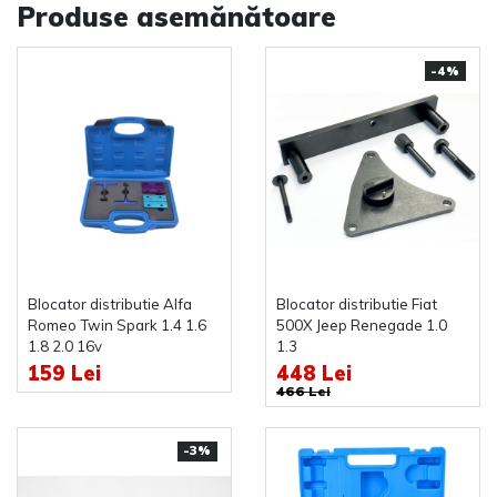
Produse asemănătoare
-4%
Blocator distributie Alfa
Blocator distributie Fiat
Romeo Twin Spark 1.4 1.6
500X Jeep Renegade 1.0
1.8 2.0 16v
1.3
159 Lei
448 Lei
466 Lei
-3%