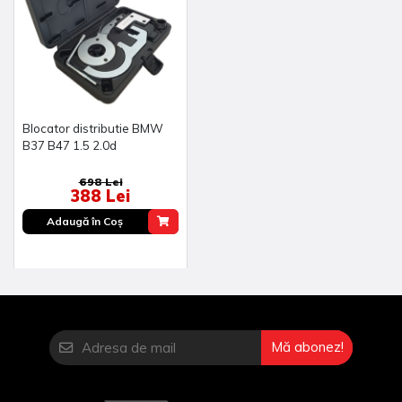
Blocator distributie BMW
B37 B47 1.5 2.0d
698 Lei
388 Lei
Adaugă în Coş
Mă abonez!