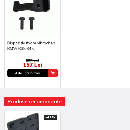
Dispozitiv fixare vibrochen
BMW B38 B48
237 Lei
157 Lei
Adaugă în Coş
Produse recomandate
-44%