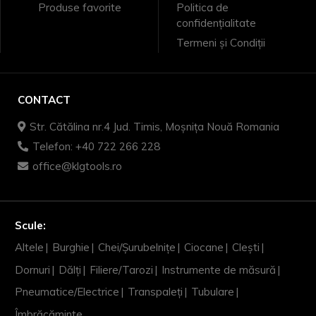
Produse favorite
Politica de
confidențialitate
Termeni și Condiții
CONTACT
Str. Cătălina nr.4 Jud. Timis, Moșnița Nouă Romania
Telefon: +40 722 266 228
office@klgtools.ro
Scule:
Altele
Burghie
Chei/Șurubelnițe
Ciocane
Clești
Dornuri
Dălți
Filiere/Tarozi
Instrumente de măsură
Pneumatice/Electrice
Transpaleți
Tubulare
Îmbrăcăminte