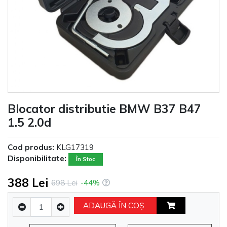
Blocator distributie BMW B37 B47
1.5 2.0d
Cod produs:
KLG17319
Disponibilitate:
În Stoc
388 Lei
698 Lei
-44%
ADAUGĂ ÎN COŞ