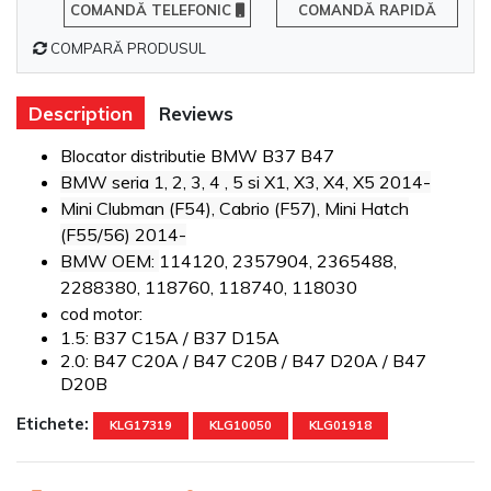
COMANDĂ TELEFONIC
COMANDĂ RAPIDĂ
COMPARĂ PRODUSUL
Description
Reviews
Blocator distributie BMW B37 B47
BMW seria 1, 2, 3, 4 , 5 si X1, X3, X4, X5 2014-
Mini Clubman (F54), Cabrio (F57), Mini Hatch
(F55/56) 2014-
BMW OEM:
114120, 2357904, 2365488,
2288380, 118760, 118740, 118030
cod motor:
1.5: B37 C15A / B37 D15A
2.0: B47 C20A / B47 C20B / B47 D20A / B47
D20B
Etichete:
KLG17319
KLG10050
KLG01918