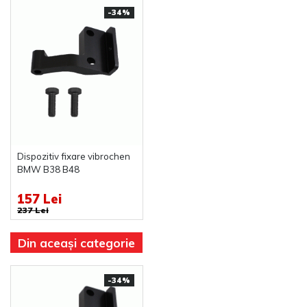
-34%
Dispozitiv fixare vibrochen
BMW B38 B48
157 Lei
237 Lei
Din aceași categorie
-34%